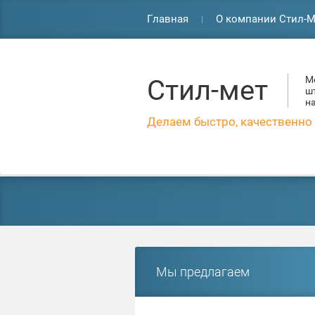
Главная
О компании Стил-М
Стил-мет
М
ш
н
Делаем быстро, качественно 
Мы предлагаем