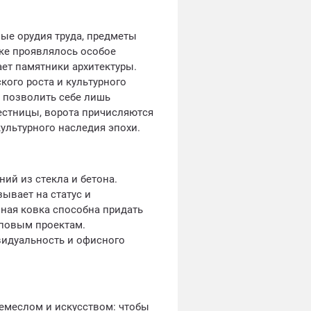
ые орудия труда, предметы
вке проявлялось особое
ает памятники архитектуры.
ого роста и культурного
и позволить себе лишь
естницы, ворота причисляются
ультурного наследия эпохи.
ий из стекла и бетона.
зывает на статус и
ная ковка способна придать
повым проектам.
идуальность и офисного
емеслом и искусством: чтобы