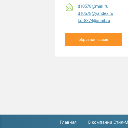
d10578@mail.ru
d10578@yandex.ru
kor8374@mail.ru
обратная связь
Главная
О компании Стил-М