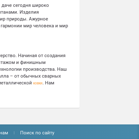
 даче сегодня широко
нтанами. Изделия
мир природы. Ажурное
 гармонии мир человека и мир
ерство. Начиная от создания
монтажом и финишным
хнологии производства. Наш
алла – от обычных сварных
металлической
. Нам
ковки
нам
Поиск по сайту