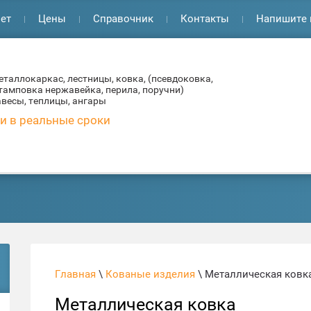
ет
Цены
Справочник
Контакты
Напишите 
еталлокаркас, лестницы, ковка, (псевдоковка,
тамповка нержавейка, перила, поручни)
авесы, теплицы, ангары
и в реальные сроки
Главная
\
Кованые изделия
\ Металлическая ковк
Металлическая ковка