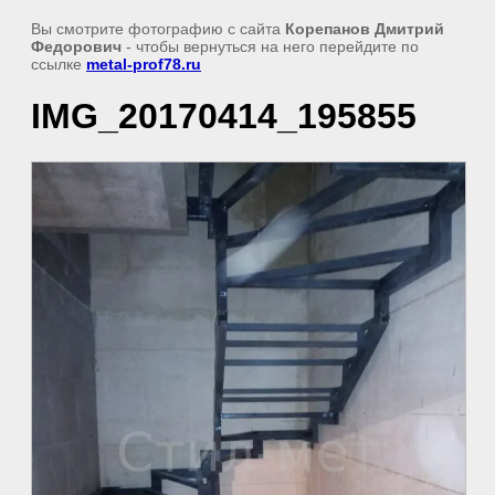
Вы смотрите фотографию с сайта
Корепанов Дмитрий
Федорович
- чтобы вернуться на него перейдите по
ссылке
metal-prof78.ru
IMG_20170414_195855