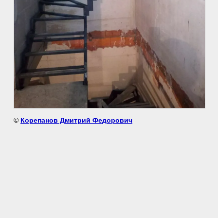
©
Корепанов Дмитрий Федорович